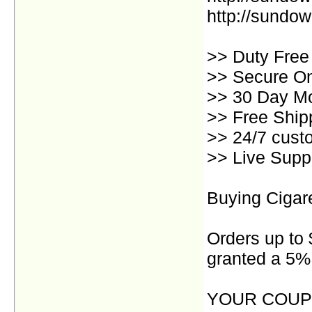
http://sundow
>> Duty Free
>> Secure On
>> 30 Day M
>> Free Ship
>> 24/7 cust
>> Live Supp
Buying Cigar
Orders up to 
granted a 5%
YOUR COUP