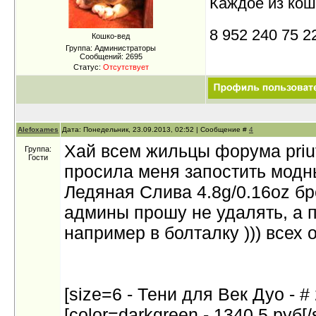
Каждое из кош
8 952 240 75 2
Кошко-вед
Группа: Администраторы
Сообщений:
2695
Статус:
Отсутствует
Alefoxames
Дата: Понедельник, 23.09.2013, 02:52 | Сообщение #
4
Хай всем жильцы форума priut
Группа:
Гости
просила меня запостить модны
Ледяная Слива 4.8g/0.16oz бр
админы прошу не удалять, а 
например в болталку ))) всех
[size=6 - Тени для Век Дуо -
[color=darkgreen - 1340.5 руб[/s