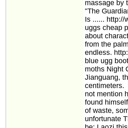
massage by t
"The Guardian
Is ...... htt
uggs cheap pr
about charact
from the palm
endless. http
blue ugg boot
moths Night C
Jianguang, th
centimeters.
not mention 
found himself 
of waste, som
unfortunate T
be: Laozi this