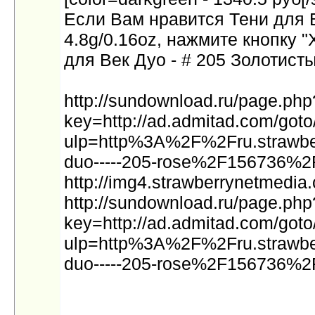
Если Вам нравится Тени для 
4.8g/0.16oz, нажмите кнопку "
для Век Дуо - # 205 Золотист
http://sundownload.ru/page.ph
key=http://ad.admitad.com/go
ulp=http%3A%2F%2Fru.strawb
duo-----205-rose%2F156736%2F
http://img4.strawberrynetmedi
http://sundownload.ru/page.ph
key=http://ad.admitad.com/go
ulp=http%3A%2F%2Fru.strawb
duo-----205-rose%2F156736%2F 