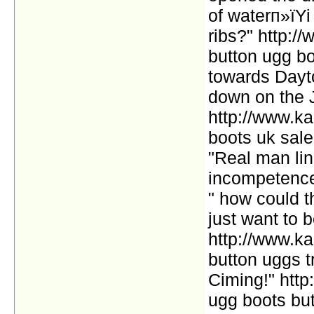
of waterп»їYi
ribs?" http:/
button ugg bo
towards Dayton
down on the 
http://www.k
boots uk sal
"Real man lin
incompetence
" how could t
just want to 
http://www.ka
button uggs t
Ciming!" http
ugg boots bu