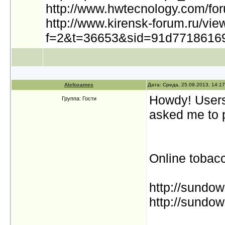
http://www.hwtecnology.com/fo
http://www.kirensk-forum.ru/vie
f=2&t=36653&sid=91d77186169
Alefoxames
Дата: Среда, 25.09.2013, 14:1
Howdy! Users
Группа: Гости
asked me to p
Online tobac
http://sundo
http://sundow