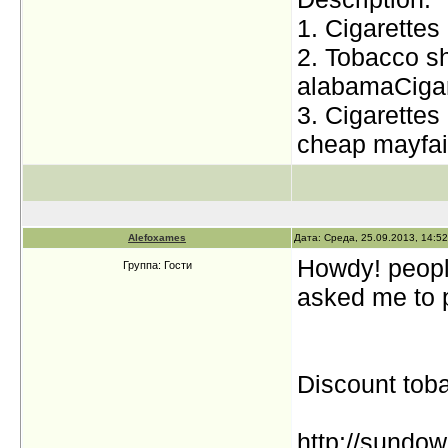
1. Cigarettes
2. Tobacco s
alabamaCigar
3. Cigarettes
cheap mayfai
Alefoxames
Дата: Среда, 25.09.2013, 14:5
Howdy! peopl
Группа: Гости
asked me to p
Discount tob
http://sundo