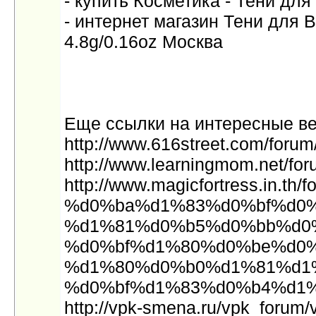
- купить Косметика - Тени для
- интернет магазин Тени для 
4.8g/0.16oz Москва
Еще ссылки на интересные в
http://www.616street.com/foru
http://www.learningmom.net/fo
http://www.magicfortress.in.th/
%d0%ba%d1%83%d0%bf%d0%
%d1%81%d0%b5%d0%bb%d0
%d0%bf%d1%80%d0%be%d0%
%d1%80%d0%b0%d1%81%d1
%d0%bf%d1%83%d0%b4%d1%80
http://vpk-smena.ru/vpk_forum