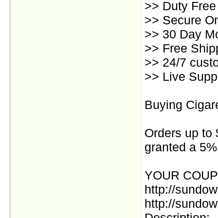
>> Duty Free
>> Secure On
>> 30 Day M
>> Free Ship
>> 24/7 cust
>> Live Supp
Buying Cigar
Orders up to 
granted a 5%
YOUR COUP
http://sundo
http://sundow
Description: