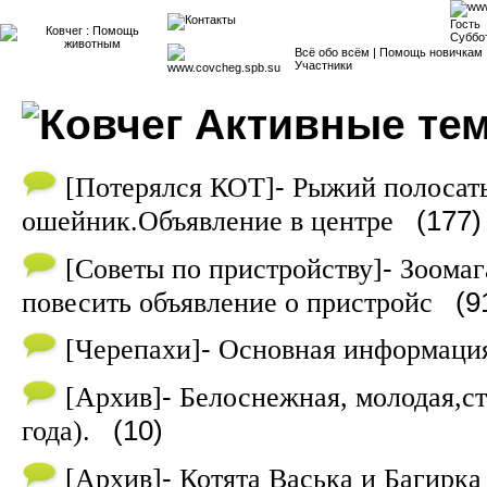
Гость
Суббот
Всё обо всём
|
Помощь новичкам
Участники
Активные те
-
[
Потерялся КОТ
]
Рыжий полосат
(177)
ошейник.Объявление в центре
-
[
Советы по пристройству
]
Зоомаг
(9
повесить объявление о пристройс
-
[
Черепахи
]
Основная информация
-
[
Архив
]
Белоснежная, молодая,ст
(10)
года).
-
[
Архив
]
Котята Васька и Багирка