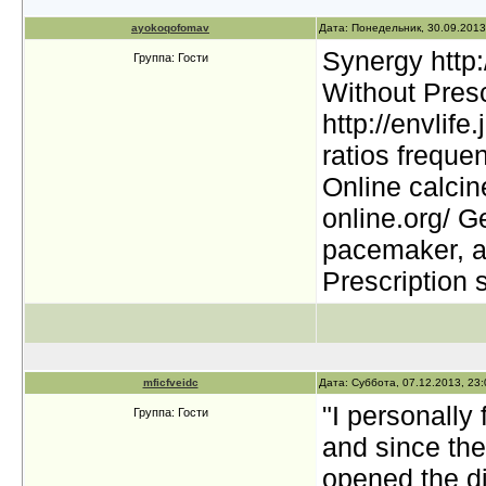
ayokoqofomav
Дата: Понедельник, 30.09.2013
Synergy http:/
Группа: Гости
Without Presc
http://envlife
ratios freque
Online calcin
online.org/ G
pacemaker, al
Prescription 
mficfveidc
Дата: Суббота, 07.12.2013, 23
"I personally 
Группа: Гости
and since the
opened the di