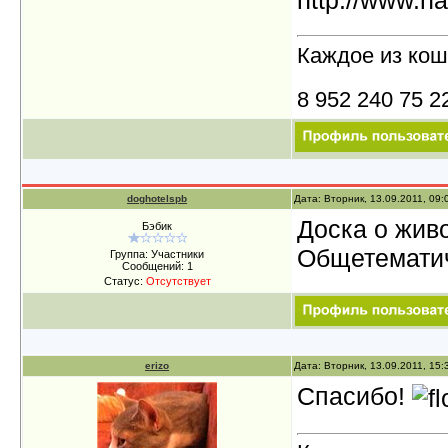
http://www.na
Каждое из кош
8 952 240 75 2
doghotelspb
Дата: Вторник, 13.09.2011, 09
Доска о жив
Бэбик
Общетематич
Группа: Участники
Сообщений:
1
Статус:
Отсутствует
erizo
Дата: Вторник, 13.09.2011, 15
Спасибо!