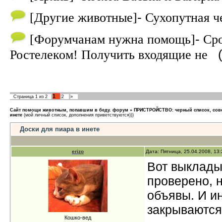
-
[
Другие животные
]
Сухопутная ч
-
[
Форумчанам нужна помощь
]
Ср
Ростелеком! Получить входящие не
1
Страница
1
из
2
2
»
Сайт помощи животным, попавшим в беду. форум
»
ПРИСТРОЙСТВО: черный список, сов
инете
(мой личный список, дополнения приветствуются)))
Доски для пиара в инете
erizo
Дата: Пятница, 25.04.2008, 13
Вот выклады
проверено, 
объявы. И и
закрываются.
Кошко-вед